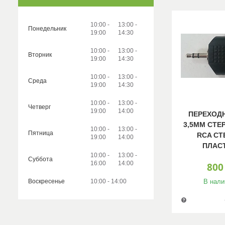
10:00
13:00
Понедельник
19:00
14:30
10:00
13:00
Вторник
19:00
14:30
10:00
13:00
Среда
19:00
14:30
10:00
13:00
Четверг
19:00
14:00
ПЕРЕХОД
3,5ММ СТЕР
10:00
13:00
Пятница
RCA СТ
19:00
14:00
ПЛАС
10:00
13:00
Суббота
16:00
14:00
800
В нали
Воскресенье
10:00
14:00