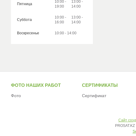
10:00
13:00
Пятница
19:00
14:00
10:00
13:00
Суббота
16:00
14:00
Воскресенье
10:00
14:00
ФОТО НАШИХ РАБОТ
СЕРТИФИКАТЫ
Фото
Сертификат
Сайт созд
PROSAT.KZ 
S