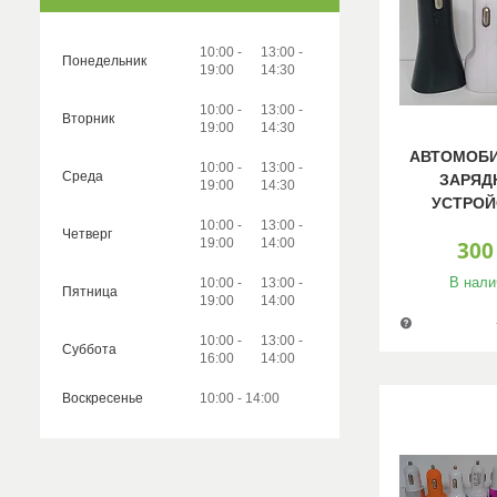
10:00
13:00
Понедельник
19:00
14:30
10:00
13:00
Вторник
19:00
14:30
АВТОМОБ
10:00
13:00
Среда
ЗАРЯД
19:00
14:30
УСТРОЙ
10:00
13:00
Четверг
19:00
14:00
300
В нали
10:00
13:00
Пятница
19:00
14:00
10:00
13:00
Суббота
16:00
14:00
Воскресенье
10:00
14:00