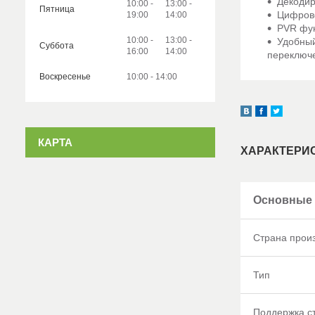
Декодир
10:00
13:00
Пятница
Цифрово
19:00
14:00
PVR фун
10:00
13:00
Удобный
Суббота
16:00
14:00
переключ
Воскресенье
10:00
14:00
КАРТА
ХАРАКТЕРИ
Основные
Страна прои
Тип
Поддержка с