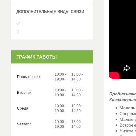
ГРАФИК РАБОТЫ
10:00
13:00
Понедельник
19:00
14:30
10:00
13:00
Вторник
Предназнач
19:00
14:30
Казахстанс
10:00
13:00
Модель 
Среда
19:00
14:30
Совреме
Малые р
10:00
13:00
Четверг
Встроен
19:00
14:00
Низкое 