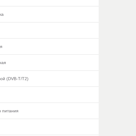
ка
ая
ная
ой (DVB-T/T2)
р питания