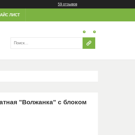
59 отзывов
АЙС ЛИСТ
атная "Волжанка" с блоком