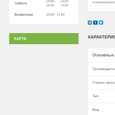
10:00
13:00
относительно
Суббота
16:00
14:00
Воскресенье
10:00
14:00
ХАРАКТЕРИ
КАРТА
Основные 
Производите
Страна прои
Тип
Вид