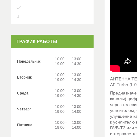
ГРАФИК РАБОТЫ
10:00
13:00
Понедельник
19:00
14:30
10:00
13:00
Вторник
АНТЕННА ТЕ
19:00
14:30
AF Turbo (L 
10:00
13:00
Предназначе
Среда
19:00
14:30
каналы) циф
через телев
10:00
13:00
Четверг
усилителем,
19:00
14:00
улучшение ка
к усилителю 
10:00
13:00
Пятница
19:00
14:00
DVB-T2 или 
интервале те