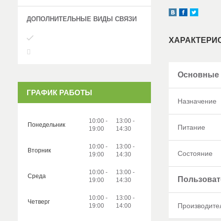
ХАРАКТЕРИ
Основные
ГРАФИК РАБОТЫ
Назначение
10:00
13:00
Понедельник
Питание
19:00
14:30
10:00
13:00
Вторник
Состояние
19:00
14:30
10:00
13:00
Среда
Пользоват
19:00
14:30
10:00
13:00
Четверг
Производите
19:00
14:00