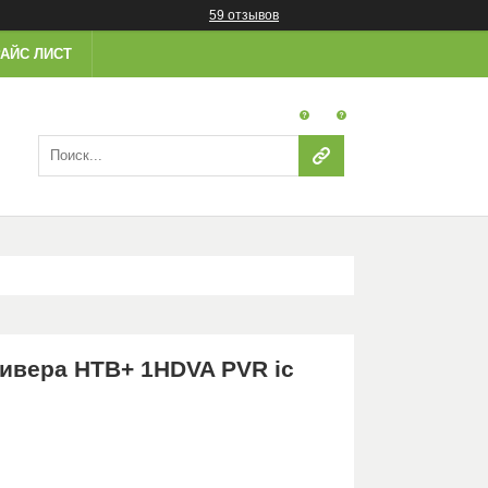
59 отзывов
АЙС ЛИСТ
сивера НТВ+ 1HDVA PVR ic