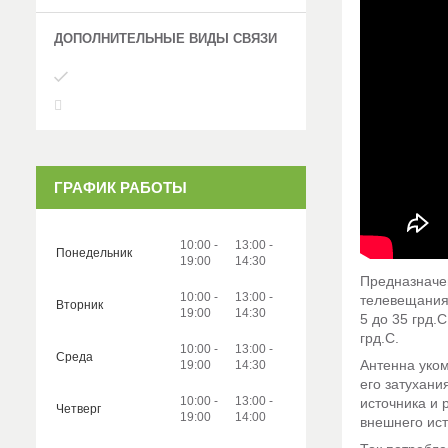
ГРАФИК РАБОТЫ
10:00
13:00
Понедельник
19:00
14:30
Предназначе
10:00
13:00
телевещания 
Вторник
19:00
14:30
5 до 35 грд.
грд.С.
10:00
13:00
Среда
Антенна уко
19:00
14:30
его затухани
10:00
13:00
источника и 
Четверг
19:00
14:00
внешнего ист