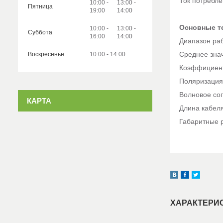
Ток потребле
10:00
13:00
Пятница
19:00
14:00
Основные те
10:00
13:00
Суббота
16:00
14:00
Диапазон рабо
Среднее значени
Воскресенье
10:00
14:00
Коэффициент с
Поляризация пр
Волновое сопрот
КАРТА
Длина кабеля антен
Габаритные р
ХАРАКТЕРИ