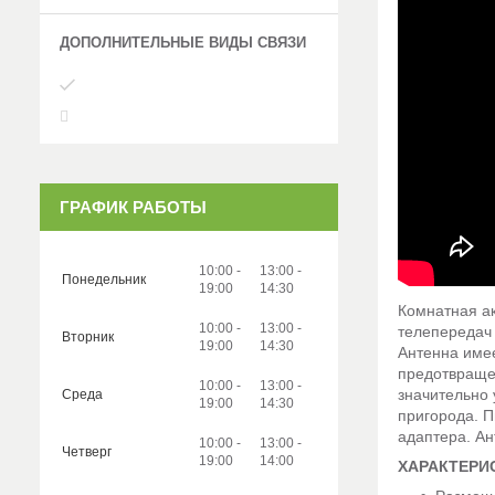
ГРАФИК РАБОТЫ
10:00
13:00
Понедельник
19:00
14:30
Комнатная а
10:00
13:00
телепередач
Вторник
19:00
14:30
Антенна име
предотвращен
10:00
13:00
значительно 
Среда
19:00
14:30
пригорода. П
адаптера. Ан
10:00
13:00
Четверг
19:00
14:00
ХАРАКТЕРИ