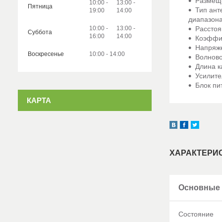
Раз
10:00
13:00
Пятница
Ти
19:00
14:00
диапазон
10:00
13:00
Рассто
Суббота
16:00
14:00
Коэффиц
Нап
Воскресенье
10:00
14:00
Волн
Дл
Ус
Бл
КАРТА
ХАРАКТЕРИ
Основные 
Состояние