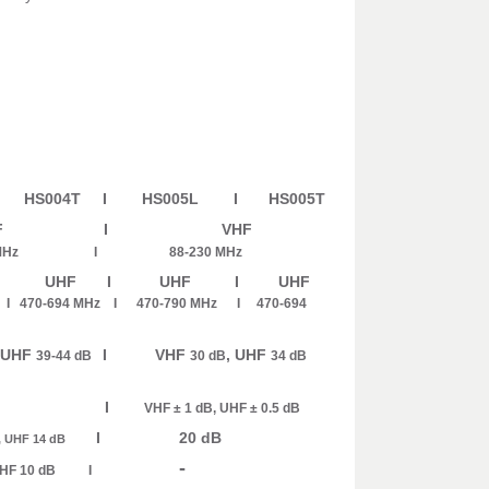
 HS004T I HS005L I HS005T
VHF I VHF
30 MHz I 88-230 MHz
 I UHF I UHF
I 470-694 MHz I 470-790 MHz I 470-694
, UHF
I VHF
, UHF
39-44 dB
30 dB
34 dB
B I
VHF ± 1 dB, UHF ± 0.5 dB
I 20 dB
, UHF 14 dB
-
, UHF 10 dB I