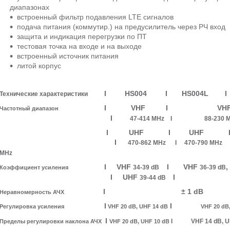
диапазонах
встроенный фильтр подавления LTE сигналов
подача питания (коммутир.) на предусилитель через РЧ вход
защита и индикация перегрузки по ПТ
тестовая точка на входе и на выходе
встроенный источник питания
литой корпус
I
HS004 I HS004L I
Технические характеристики
I VHF I 
Частотный диапазон
I
47-414 MHz I 88-2
I UHF I UHF I UHF
I
470-862 MHz I 470-790 MHz 
MHz
I VHF
I VHF
34-39 dB
36-39 dB
Коэффициент усиления
I UHF
I
39-44 dB
I ± 1 d
Неравномерность АЧХ
I
I
Регулировка усиления
VHF 20 dB, UHF 14 dB
VHF 20 dB
I
I
VHF 14 dB
Пределы регулировки наклона АЧХ
VHF 20 dB, UHF 10 dB