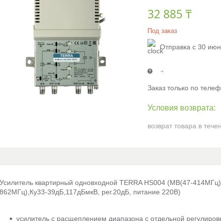
32 885 ₸
Под заказ
Отправка с 30 ию
Заказ только по теле
возврат товара в тече
Усилитель квартирный одновходной TERRA HS004 (МВ(47-414МГц)
862МГц),Ку33-39дБ,117дБмкВ, рег.20дБ, питание 220В)
усилитель с расщеплением диапазона с отдельной регулиров