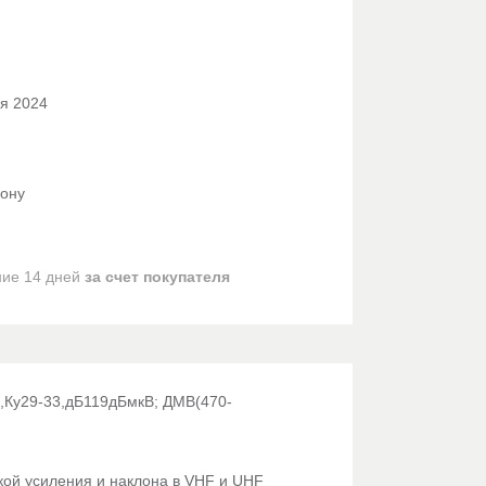
ня 2024
фону
ние 14 дней
за счет покупателя
,Ку29-33,дБ119дБмкВ; ДМВ(470-
кой усиления и наклона в VHF и UHF