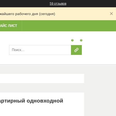
59 отзывов
жайшего рабочего дня (сегодня)
АЙС ЛИСТ
артирный одновходной