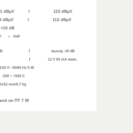
BµV I 115 dBµV
µV I 112 dBµV
dB
F
VHF
I
I
dB
выход -30 dB
I
12 V 60 mA макс.
230 V~ 50/60 Hz 5 W
I
-200 ÷ +500 C
mm/0.7 kg
кой по ПТ 7 W