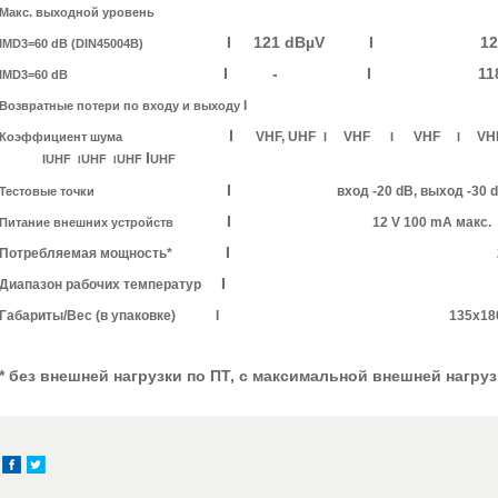
Макс. выходной уровень
I 121 dBµV I 121 d
IMD3=60 dB (DIN45004B)
I - I 118 dB
IMD3=60 dB
>10 
I
Возвратные потери по входу и выходу
I
VHF, UHF
VHF
VHF
VH
Коэффициент шума
I
I
I
I
I
UHF
UHF
UHF
UHF
I
I
I
вход -20 dB, выход -30 
Тестовые точки
I
12 V 100 mA макс.
Питание внешних устройств
I
Потребляемая мощность*
Диапазон рабочих температур
Габариты/Вес (в упаковке) I 135x180x52 
* без внешней нагрузки по ПТ, с максимальной внешней нагруз