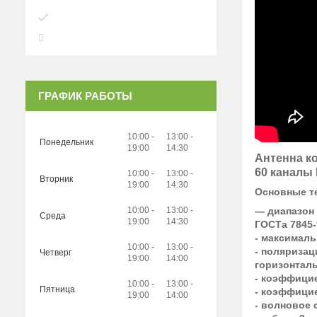
ГРАФИК РАБОТЫ
10:00
13:00
Понедельник
19:00
14:30
Антенна к
60 каналы 
10:00
13:00
Вторник
19:00
14:30
Основные те
10:00
13:00
— диапазон 
Среда
19:00
14:30
ГОСТа 7845-
- максимальн
10:00
13:00
- поляризац
Четверг
19:00
14:00
горизонталь
- коэффицие
10:00
13:00
Пятница
- коэффицие
19:00
14:00
- волновое 