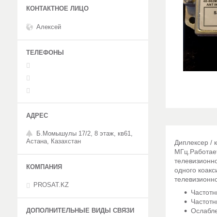
Алексей
Б.Момышулы 17/2, 8 этаж, кв61,
Астана, Казахстан
Диплексер / 
МГц.Работает
телевизионно
одного коакс
телевизионно
PROSAT.KZ
Часто
Часто
Ослабл