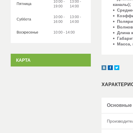
10:00
13:00
Пятница
каналы);
19:00
14:00
Средне
Коэффи
10:00
13:00
Суббота
Поляри
16:00
14:00
Волнов
Воскресенье
10:00
14:00
Длина к
Габари
Масса, 
КАРТА
ХАРАКТЕРИ
Основные 
Производите