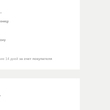
озницу
фону
ние 14 дней
за счет покупателя
.