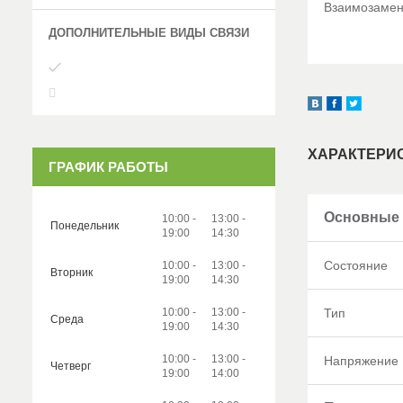
Взаимозамен
ХАРАКТЕРИ
ГРАФИК РАБОТЫ
Основные
10:00
13:00
Понедельник
19:00
14:30
Состояние
10:00
13:00
Вторник
19:00
14:30
10:00
13:00
Тип
Среда
19:00
14:30
10:00
13:00
Напряжение
Четверг
19:00
14:00