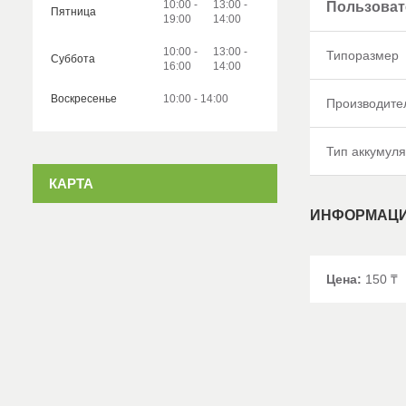
10:00
13:00
Пользоват
Пятница
19:00
14:00
10:00
13:00
Типоразмер
Суббота
16:00
14:00
Воскресенье
10:00
14:00
Производите
Тип аккумул
КАРТА
ИНФОРМАЦИ
Цена:
150 ₸