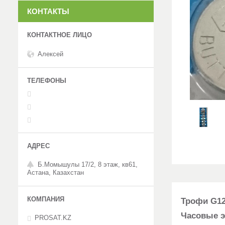
КОНТАКТЫ
Алексей
Б.Момышулы 17/2, 8 этаж, кв61,
Астана, Казахстан
Трофи G12 
Часовые э
PROSAT.KZ