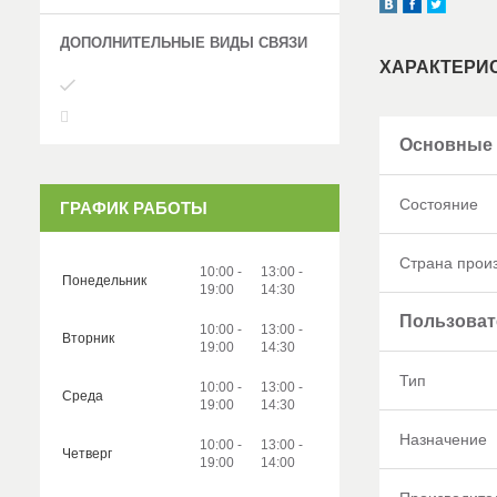
ХАРАКТЕРИ
Основные 
Состояние
ГРАФИК РАБОТЫ
Страна прои
10:00
13:00
Понедельник
19:00
14:30
Пользоват
10:00
13:00
Вторник
19:00
14:30
Тип
10:00
13:00
Среда
19:00
14:30
Назначение
10:00
13:00
Четверг
19:00
14:00