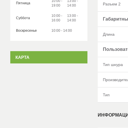
10:00
13:00
Пятница
Разъем 2
19:00
14:00
10:00
13:00
Суббота
Габаритны
16:00
14:00
Воскресенье
10:00
14:00
Длина
Пользоват
КАРТА
Тип шнура
Производите
Тип
ИНФОРМАЦИ