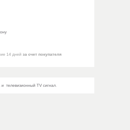
фону
ние 14 дней
за счет покупателя
 и телевизионный TV сигнал.