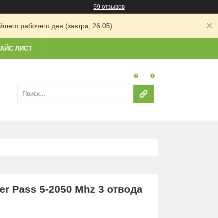
59 отзывов
шего рабочего дня (завтра, 26.05)
АЙС ЛИСТ
r Pass 5-2050 Mhz 3 отвода