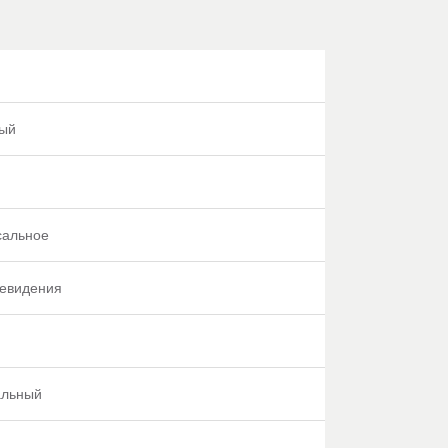
ый
сальное
левидения
альный