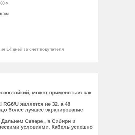
00 м
оптом
ние 14 дней
за счет покупателя
розостойкий, может применяться как
ри помещений.
G6/U является не 32. a 48
здо более лучшее экранирование
ала.
 Дальнем Севере , в Сибири и
ческими условиями. Кабель успешно