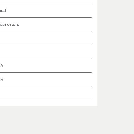
nal
ая сталь
ий
ий